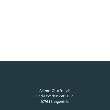
möchten in dieser schwierigen Zeit an der
Seite unserer Kunden stehen. Dafür sind
unser Team, unsere Vertriebspartner und
unsere Produktionsstätte...
Allrein-Ofra GmbH
Carl-Leverkus-Str. 10 a
40764 Langenfeld