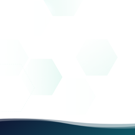
Flächenreinigung.
Produktbeschreibung
Allrein-Entschäumer-Konzentrat beseitigt alle
Schaumprobleme bei der maschinellen
Flächenreinigung.
Für alle Reinigungsgerätetypen.
Eine Anfrage stellen